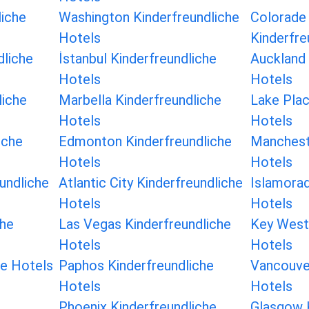
liche
Washington Kinderfreundliche
Colorade 
Hotels
Kinderfre
dliche
İstanbul Kinderfreundliche
Auckland 
Hotels
Hotels
liche
Marbella Kinderfreundliche
Lake Plac
Hotels
Hotels
iche
Edmonton Kinderfreundliche
Mancheste
Hotels
Hotels
undliche
Atlantic City Kinderfreundliche
Islamorad
Hotels
Hotels
che
Las Vegas Kinderfreundliche
Key West 
Hotels
Hotels
he Hotels
Paphos Kinderfreundliche
Vancouver
Hotels
Hotels
Phoenix Kinderfreundliche
Glasgow K