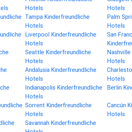
tels
Hotels
Hotels
undliche
Tampa Kinderfreundliche
Palm Spri
Hotels
Hotels
undliche
Liverpool Kinderfreundliche
San Fran
Hotels
Kinderfre
iche
Seattle Kinderfreundliche
Nashville
Hotels
Hotels
che
Andalusia Kinderfreundliche
Charlesto
Hotels
Hotels
iche
Indianapolis Kinderfreundliche
Berlin Ki
Hotels
undliche
Sorrent Kinderfreundliche
Cancún Ki
Hotels
Hotels
dliche
Savannah Kinderfreundliche
Hotels