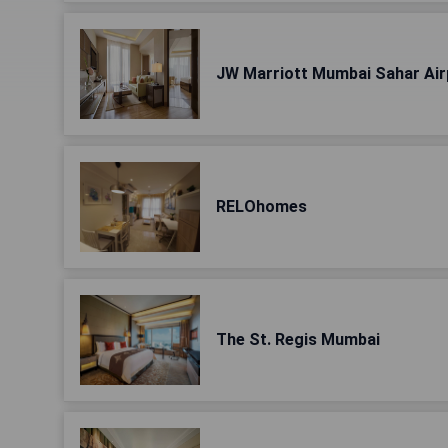
JW Marriott Mumbai Sahar Air
RELOhomes
The St. Regis Mumbai