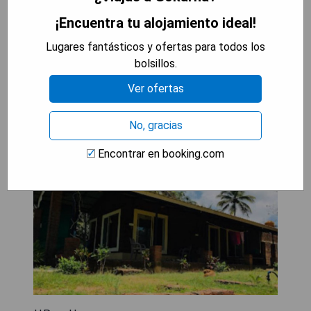
¡Encuentra tu alojamiento ideal!
MOSTRAR PRECIOS
Lugares fantásticos y ofertas para todos los
bolsillos.
RiverStone RiverFront
Ver ofertas
FarmHouse
No, gracias
Encontrar en booking.com