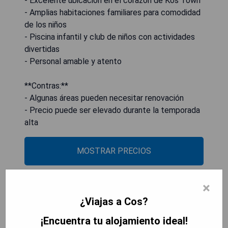
- Excelente ubicación en el corazón de Kos Town
- Amplias habitaciones familiares para comodidad
de los niños
- Piscina infantil y club de niños con actividades
divertidas
- Personal amable y atento
**Contras:**
- Algunas áreas pueden necesitar renovación
- Precio puede ser elevado durante la temporada
alta
MOSTRAR PRECIOS
×
Anthoulis Studios
¿Viajas a Cos?
¡Encuentra tu alojamiento ideal!