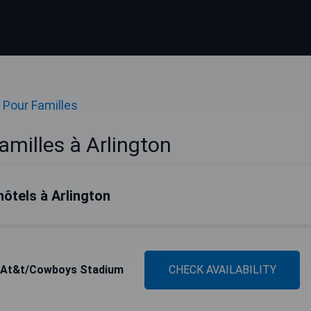
 Pour Familles
amilles à Arlington
hôtels à Arlington
o At&t/Cowboys Stadium
CHECK AVAILABILITY