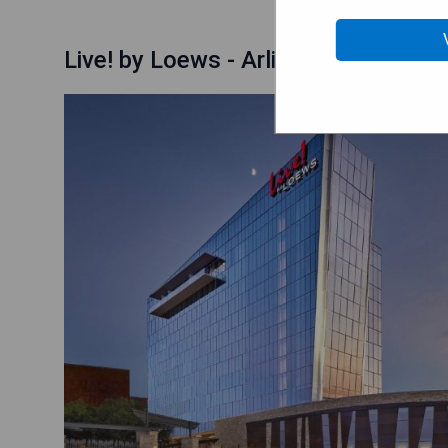
Live! by Loews - Arlington, TX