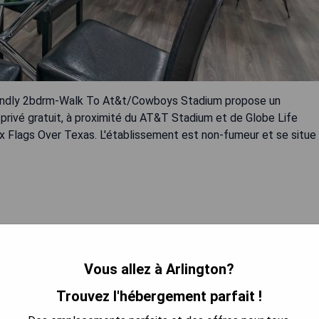
 Friendly 2bdrm-Walk To At&t/Cowboys Stadium propose un
privé gratuit, à proximité du AT&T Stadium et de Globe Life
ix Flags Over Texas. L'établissement est non-fumeur et se situe
Vous allez à Arlington?
 LA DISPONIBILITÉ
Trouvez l'hébergement parfait !