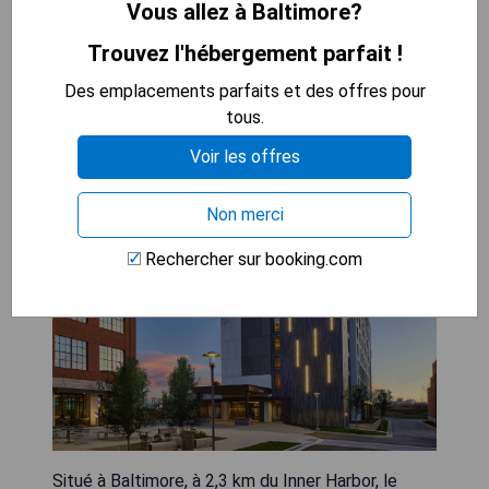
Vous allez à Baltimore?
VÉRIFIEZ LA DISPONIBILITÉ
Trouvez l'hébergement parfait !
Des emplacements parfaits et des offres pour
Courtyard Baltimore
tous.
Downtown/McHenry Row
Voir les offres
Non merci
Rechercher sur booking.com
Situé à Baltimore, à 2,3 km du Inner Harbor, le