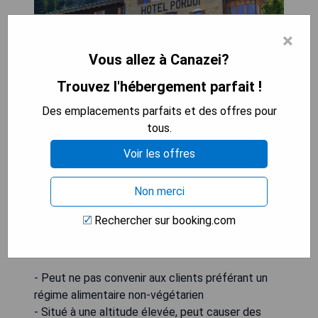
×
Vous allez à Canazei?
Trouvez l'hébergement parfait !
Des emplacements parfaits et des offres pour
tous.
- Situé dans les Dolomites, offrant des vues
Voir les offres
panoramiques spectaculaires
- Un hôtel végétarien offrant une cuisine saine et
Non merci
délicieuse
- Chambres confortables et bien équipées pour
Rechercher sur booking.com
les familles
- Personnel chaleureux et attentionné
- Peut ne pas convenir aux clients préférant un
régime alimentaire non-végétarien
- Situé à une altitude élevée, peut causer des