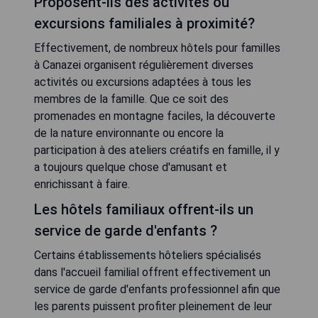
proposent-ils des formules tout
compris ?
De nombreux hôtels pour familles à Canazei
proposent effectivement des formules tout
compris qui incluent l'hébergement, les repas et
parfois même certaines activités ou animations
destinées aux enfants. Ces formules permettent
aux familles de profiter pleinement de leur séjour
sans se soucier constamment du budget
restauration.
Y a-t-il des options de restauration
adaptées aux enfants dans les hôtels
familiaux de Canazei ?
Oui, la plupart des hôtels pour familles à Canazei
veillent à ce que leurs restaurants proposent
également des menus adaptés aux plus jeunes
convives. Ces menus peuvent inclure une