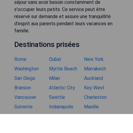
sélection d'options saines et appétissantes qui
sauront plaire aux enfants difficiles.
Proposent-ils des activités ou
excursions familiales à proximité?
Effectivement, de nombreux hôtels pour familles
à Canazei organisent régulièrement diverses
activités ou excursions adaptées à tous les
membres de la famille. Que ce soit des
promenades en montagne faciles, la découverte
de la nature environnante ou encore la
participation à des ateliers créatifs en famille, il y
a toujours quelque chose d'amusant et
enrichissant à faire.
Les hôtels familiaux offrent-ils un
service de garde d'enfants ?
Certains établissements hôteliers spécialisés