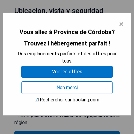
Ubicacion, vista y seguridad
×
Vous allez à Province de Córdoba?
- Emplacement central idéal pour explorer la
Trouvez l'hébergement parfait !
région de Córdoba
- Vue imprenable sur les montagnes et la
Des emplacements parfaits et des offres pour
campagne environnante
tous.
- Quartier sûr offrant une tranquillité d'esprit aux
Voir les offres
familles
- Proximité des attractions touristiques et des
commodités locales
Non merci
Rechercher sur booking.com
- Peut être bruyant en raison de l'emplacement
central
- Tarifs plus élevés en raison de la popularité de la
région