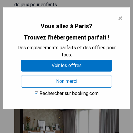
de jeux pour enfants.
×
- Centre de remise en forme
Vous allez à Paris?
- Jardin
- Salon commun
Trouvez l'hébergement parfait !
- Terrasse
- Aire de jeux pour enfants
Des emplacements parfaits et des offres pour
tous.
VÉRIFIEZ LA DISPONIBILITÉ
Voir les offres
Non merci
Maison Mère
Rechercher sur booking.com