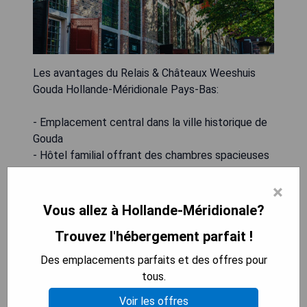
Les avantages du Relais & Châteaux Weeshuis
Gouda Hollande-Méridionale Pays-Bas:
- Emplacement central dans la ville historique de
Gouda
- Hôtel familial offrant des chambres spacieuses
adaptées aux familles
×
- Personnel amical et serviable
- Restaurant sur place proposant une cuisine de
Vous allez à Hollande-Méridionale?
qualité
Trouvez l'hébergement parfait !
Les inconvénients du Relais & Châteaux Weeshuis
Des emplacements parfaits et des offres pour
Gouda Hollande-Méridionale Pays-Bas:
tous.
Voir les offres
- Pas d'installations spécifiques pour les enfants,