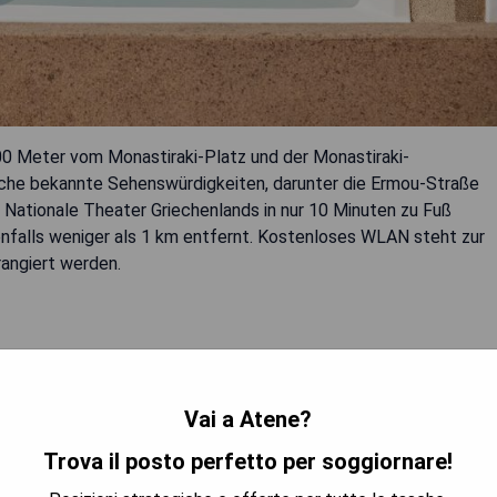
500 Meter vom Monastiraki-Platz und der Monastiraki-
eiche bekannte Sehenswürdigkeiten, darunter die Ermou-Straße
s Nationale Theater Griechenlands in nur 10 Minuten zu Fuß
enfalls weniger als 1 km entfernt. Kostenloses WLAN steht zur
rangiert werden.
Vai a Atene?
rants
Trova il posto perfetto per soggiornare!
TRA I PREZZI