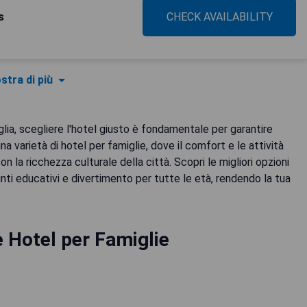
s
CHECK AVAILABILITY
stra di più
glia, scegliere l'hotel giusto è fondamentale per garantire
a varietà di hotel per famiglie, dove il comfort e le attività
 la ricchezza culturale della città. Scopri le migliori opzioni
i educativi e divertimento per tutte le età, rendendo la tua
 Hotel per Famiglie