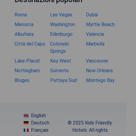
Roma
Las Vegas
Dubai
Menorca
Washington
Myrtle Beach
Albufeira
Edimburgo
Valencia
Città del Capo
Colorado
Marbella
Springs
Lake Placid
Key West
Vancouver
Nottingham
Sorrento
New Orleans
Bruges
Pattaya Sud
Montego Bay
English
Deutsch
© 2025 Kids Friendly
Français
Hotels. All rights