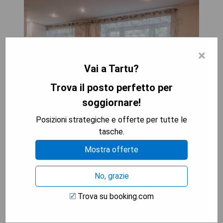
×
Vai a Tartu?
Trova il posto perfetto per
soggiornare!
Posizioni strategiche e offerte per tutte le
Umgeben von Ausblicken auf die Stadt bietet das
tasche.
Tiigi Bibliotheca, parking Tartu Home, eine
Mostra offerte
nachhaltige Unterkunft in Tartu, die
umweltfreundliches Wohnen nahe dem
No, grazie
Naturhistorischen Museum der Universität Tartu
ermöglicht. Die Wohnung verfügt über einen
Trova su booking.com
privaten Eingang und Familienzimmer.