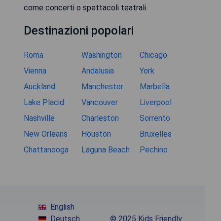
come concerti o spettacoli teatrali.
Destinazioni popolari
Roma
Washington
Chicago
Vienna
Andalusia
York
Auckland
Manchester
Marbella
Lake Placid
Vancouver
Liverpool
Nashville
Charleston
Sorrento
New Orleans
Houston
Bruxelles
Chattanooga
Laguna Beach
Pechino
English
Deutsch
© 2025 Kids Friendly