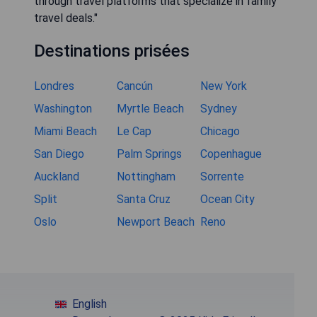
through travel platforms that specialize in family
travel deals."
Destinations prisées
Londres
Cancún
New York
Washington
Myrtle Beach
Sydney
Miami Beach
Le Cap
Chicago
San Diego
Palm Springs
Copenhague
Auckland
Nottingham
Sorrente
Split
Santa Cruz
Ocean City
Oslo
Newport Beach
Reno
English