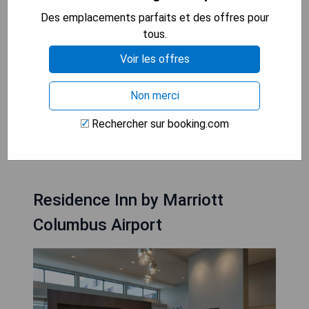
Des emplacements parfaits et des offres pour
- Proche des attractions locales
tous.
- Ambiance moderne et conviviale
Voir les offres
- Accès gratuit au Wi-Fi
- Salle de sport bien équipée
Non merci
- Terrasse agréable pour se détendre
Rechercher sur booking.com
VÉRIFIEZ LA DISPONIBILITÉ
Residence Inn by Marriott
Columbus Airport