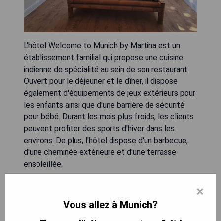
L'hôtel Welcome to Munich by Martina est un
établissement familial qui propose une cuisine
indienne de spécialité au sein de son restaurant.
Ouvert pour le déjeuner et le dîner, il dispose
également d'équipements de jeux extérieurs pour
les enfants ainsi que d'une barrière de sécurité
pour bébé. Durant les mois plus froids, les clients
peuvent profiter des sports d'hiver dans les
environs. De plus, l'hôtel dispose d'un barbecue,
d'une cheminée extérieure et d'une terrasse
ensoleillée.
- Restaurant familial avec cuisine indienne.
×
- Équipements de jeux extérieurs pour enfants.
Vous allez à Munich?
- Barbecue et cheminée extérieure à disposition.